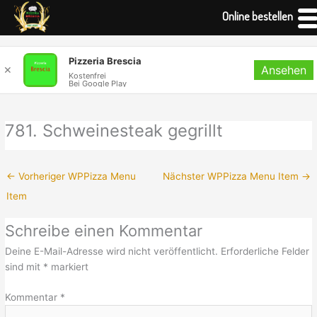
Online bestellen
Zum
Pizzeria Brescia
Ansehen
Inhalt
✕
Kostenfrei
Bei Google Play
springen
781. Schweinesteak gegrillt
←
Vorheriger WPPizza Menu
Nächster WPPizza Menu Item
→
Item
Schreibe einen Kommentar
Deine E-Mail-Adresse wird nicht veröffentlicht.
Erforderliche Felder
sind mit
*
markiert
Kommentar
*