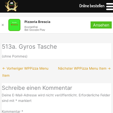
Online bestellen
Zum
Pizzeria Brescia
Ansehen
Inhalt
✕
Kostenfrei
Bei Google Play
springen
513a. Gyros Tasche
(ohne Pommes)
←
Vorheriger WPPizza Menu
Nächster WPPizza Menu Item
→
Item
Schreibe einen Kommentar
Deine E-Mail-Adresse wird nicht veröffentlicht.
Erforderliche Felder
sind mit
*
markiert
Kommentar
*