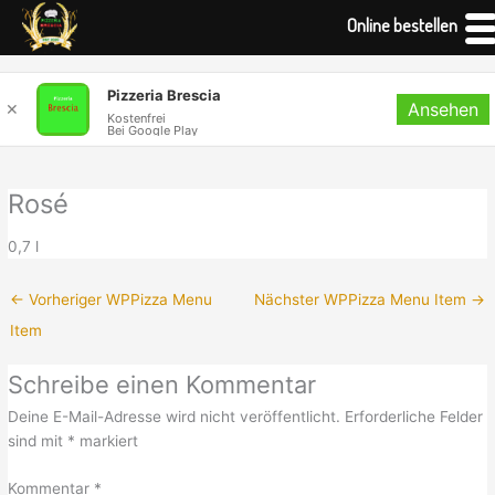
Online bestellen
Zum
Pizzeria Brescia
Ansehen
Inhalt
✕
Kostenfrei
Bei Google Play
springen
Rosé
0,7 l
←
Vorheriger WPPizza Menu
Nächster WPPizza Menu Item
→
Item
Schreibe einen Kommentar
Deine E-Mail-Adresse wird nicht veröffentlicht.
Erforderliche Felder
sind mit
*
markiert
Kommentar
*