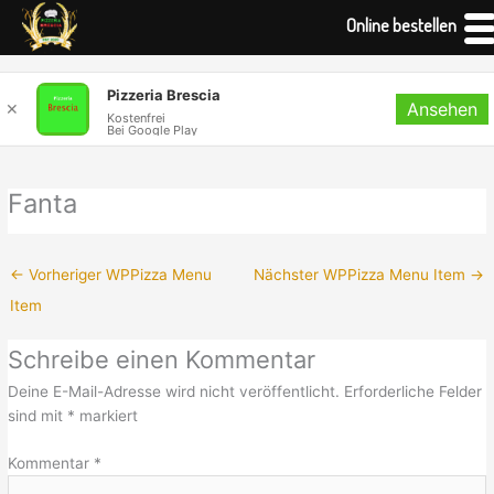
Online bestellen
Zum
Pizzeria Brescia
Ansehen
Inhalt
✕
Kostenfrei
Bei Google Play
springen
Fanta
←
Vorheriger WPPizza Menu
Nächster WPPizza Menu Item
→
Item
Schreibe einen Kommentar
Deine E-Mail-Adresse wird nicht veröffentlicht.
Erforderliche Felder
sind mit
*
markiert
Kommentar
*