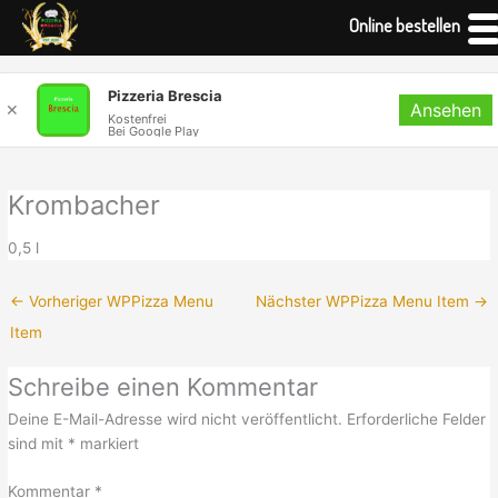
Online bestellen
Zum
Pizzeria Brescia
Ansehen
Inhalt
✕
Kostenfrei
Bei Google Play
springen
Krombacher
0,5 l
←
Vorheriger WPPizza Menu
Nächster WPPizza Menu Item
→
Item
Schreibe einen Kommentar
Deine E-Mail-Adresse wird nicht veröffentlicht.
Erforderliche Felder
sind mit
*
markiert
Kommentar
*