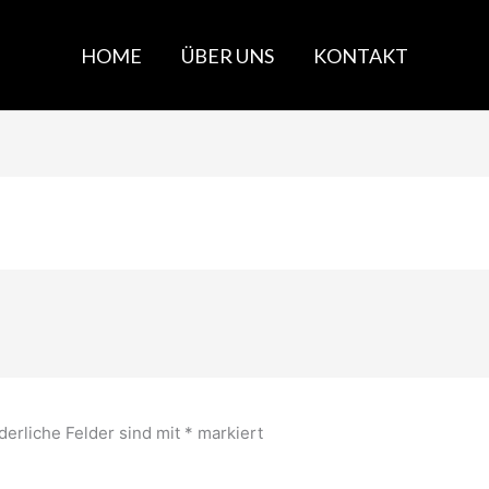
HOME
ÜBER UNS
KONTAKT
derliche Felder sind mit
*
markiert