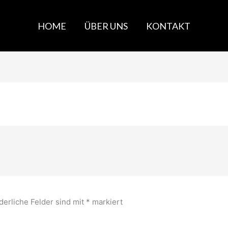
HOME
ÜBER UNS
KONTAKT
derliche Felder sind mit
*
markiert