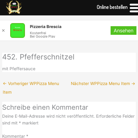
Online bestellen
Zum
Pizzeria Brescia
Ansehen
Inhalt
✕
Kostenfrei
Bei Google Play
springen
452. Pfefferschnitzel
mit Pfeffersauce
←
Vorheriger WPPizza Menu
Nächster WPPizza Menu Item
→
Item
Schreibe einen Kommentar
Deine E-Mail-Adresse wird nicht veröffentlicht.
Erforderliche Felder
sind mit
*
markiert
Kommentar
*