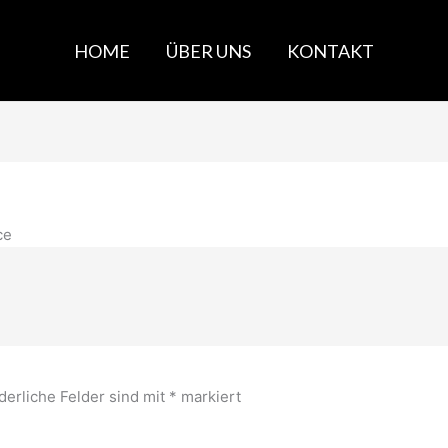
HOME
ÜBER UNS
KONTAKT
ce
derliche Felder sind mit
*
markiert