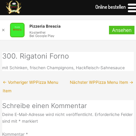
Online bestellen
Zum
Pizzeria Brescia
Ansehen
Inhalt
✕
Kostenfrei
Bei Google Play
springen
300. Rigatoni Forno
mit Schinken, frischen Champignons, Hackfleisch-Sahnesauce
←
Vorheriger WPPizza Menu
Nächster WPPizza Menu Item
→
Item
Schreibe einen Kommentar
Deine E-Mail-Adresse wird nicht veröffentlicht.
Erforderliche Felder
sind mit
*
markiert
Kommentar
*