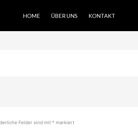
HOME
ÜBER UNS
KONTAKT
derliche Felder sind mit
*
markiert