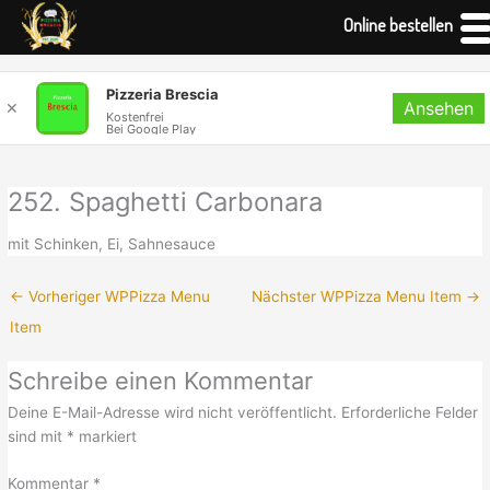
Online bestellen
Zum
Pizzeria Brescia
Ansehen
Inhalt
✕
Kostenfrei
Bei Google Play
springen
252. Spaghetti Carbonara
mit Schinken, Ei, Sahnesauce
←
Vorheriger WPPizza Menu
Nächster WPPizza Menu Item
→
Item
Schreibe einen Kommentar
Deine E-Mail-Adresse wird nicht veröffentlicht.
Erforderliche Felder
sind mit
*
markiert
Kommentar
*