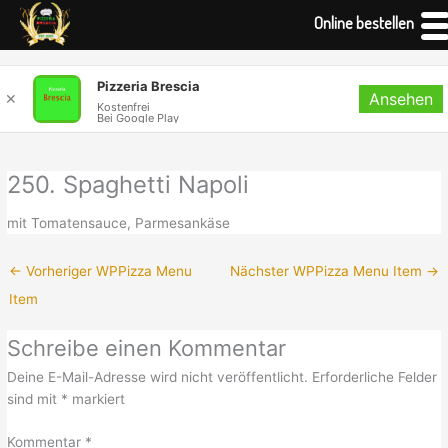
Online bestellen
Zum
Pizzeria Brescia
Ansehen
Inhalt
✕
Kostenfrei
Bei Google Play
springen
250. Spaghetti Napoli
mit Tomatensauce, Parmesankäse
←
Vorheriger WPPizza Menu
Nächster WPPizza Menu Item
→
Item
Schreibe einen Kommentar
Deine E-Mail-Adresse wird nicht veröffentlicht.
Erforderliche Felder
sind mit
*
markiert
Kommentar
*