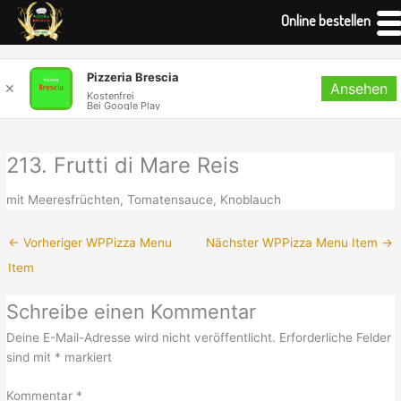
Online bestellen
Zum
Pizzeria Brescia
Ansehen
Inhalt
✕
Kostenfrei
Bei Google Play
springen
213. Frutti di Mare Reis
mit Meeresfrüchten, Tomatensauce, Knoblauch
←
Vorheriger WPPizza Menu
Nächster WPPizza Menu Item
→
Item
Schreibe einen Kommentar
Deine E-Mail-Adresse wird nicht veröffentlicht.
Erforderliche Felder
sind mit
*
markiert
Kommentar
*