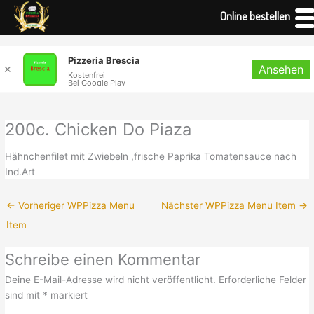
Online bestellen
Zum
Pizzeria Brescia
Ansehen
Inhalt
✕
Kostenfrei
Bei Google Play
springen
200c. Chicken Do Piaza
Hähnchenfilet mit Zwiebeln ,frische Paprika Tomatensauce nach
Ind.Art
←
Vorheriger WPPizza Menu
Nächster WPPizza Menu Item
→
Item
Schreibe einen Kommentar
Deine E-Mail-Adresse wird nicht veröffentlicht.
Erforderliche Felder
sind mit
*
markiert