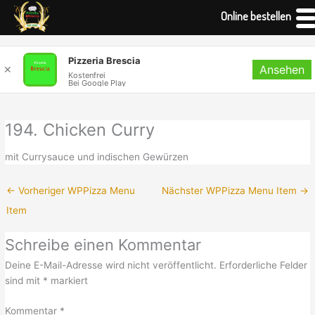
Online bestellen
Zum
Pizzeria Brescia
Ansehen
Inhalt
✕
Kostenfrei
Bei Google Play
springen
194. Chicken Curry
mit Currysauce und indischen Gewürzen
←
Vorheriger WPPizza Menu
Nächster WPPizza Menu Item
→
Item
Schreibe einen Kommentar
Deine E-Mail-Adresse wird nicht veröffentlicht.
Erforderliche Felder
sind mit
*
markiert
Kommentar
*