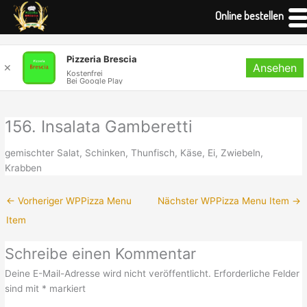
Online bestellen
Zum
Pizzeria Brescia
Ansehen
Inhalt
✕
Kostenfrei
Bei Google Play
springen
156. Insalata Gamberetti
gemischter Salat, Schinken, Thunfisch, Käse, Ei, Zwiebeln,
Krabben
←
Vorheriger WPPizza Menu
Nächster WPPizza Menu Item
→
Item
Schreibe einen Kommentar
Deine E-Mail-Adresse wird nicht veröffentlicht.
Erforderliche Felder
sind mit
*
markiert