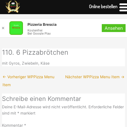
Online bestellen
Zum
Pizzeria Brescia
Ansehen
Inhalt
✕
Kostenfrei
Bei Google Play
springen
110. 6 Pizzabrötchen
mit Gyros, Zwiebeln, Käse
←
Vorheriger WPPizza Menu
Nächster WPPizza Menu Item
→
Item
Schreibe einen Kommentar
Deine E-Mail-Adresse wird nicht veröffentlicht.
Erforderliche Felder
sind mit
*
markiert
Kommentar
*